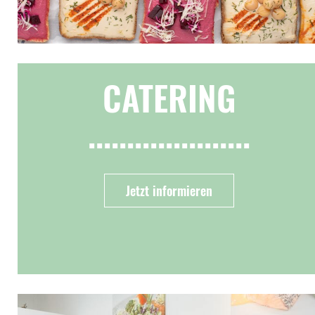
CATERING
.....................
Jetzt informieren