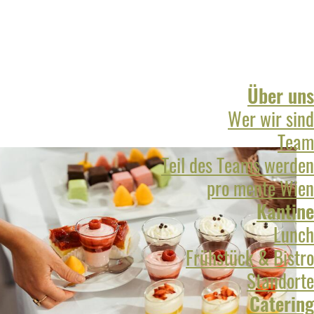
Über uns
Wer wir sind
Team
Teil des Teams werden
pro mente Wien
Kantine
Lunch
Frühstück & Bistro
Standorte
Catering