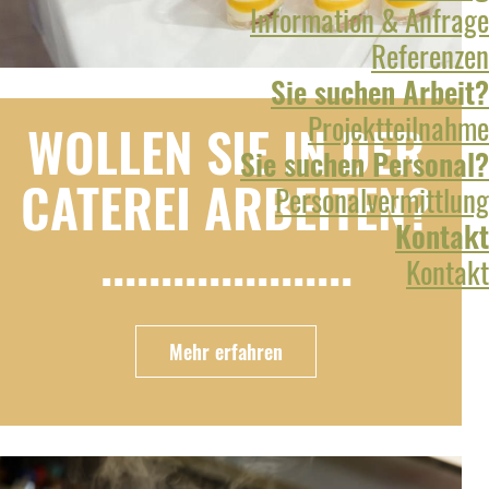
Information & Anfrage
Referenzen
Sie suchen Arbeit?
Projektteilnahme
WOLLEN SIE IN DER
Sie suchen Personal?
CATEREI ARBEITEN?
Personalvermittlung
Kontakt
.....................
Kontakt
Mehr erfahren