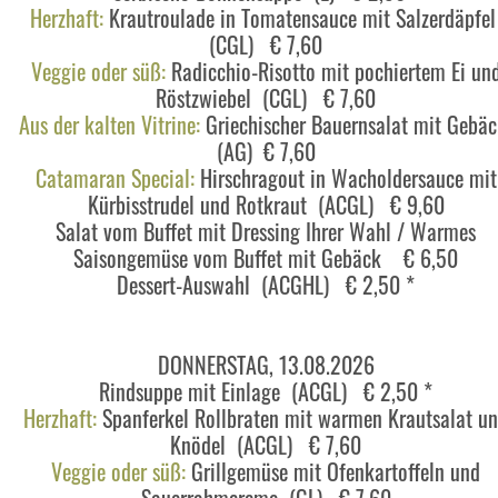
Herzhaft:
Krautroulade in Tomatensauce mit Salzerdäpfe
(CGL) € 7,60
Veggie oder süß:
Radicchio-Risotto mit pochiertem Ei un
Röstzwiebel (CGL) € 7,60
Aus der kalten Vitrine:
Griechischer Bauernsalat mit Gebä
(AG) € 7,60
Catamaran Special:
Hirschragout in Wacholdersauce mit
Kürbisstrudel und Rotkraut (ACGL) € 9,60
Salat vom Buffet mit Dressing Ihrer Wahl / Warmes
Saisongemüse vom Buffet mit Gebäck € 6,50
Dessert-Auswahl (ACGHL) € 2,50 *
DONNERSTAG, 13.08.2026
Rindsuppe mit Einlage (ACGL) € 2,50 *
Herzhaft:
Spanferkel Rollbraten mit warmen Krautsalat u
Knödel (ACGL) € 7,60
Veggie oder süß:
Grillgemüse mit Ofenkartoffeln und
Sauerrahmcreme (GL) € 7,60